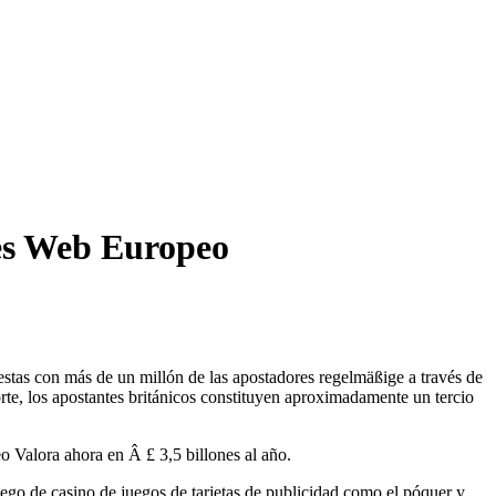
tes Web Europeo
stas con más de un millón de las apostadores regelmäßige a través de
te, los apostantes británicos constituyen aproximadamente un tercio
o Valora ahora en Â £ 3,5 billones al año.
uego de casino de juegos de tarjetas de publicidad como el póquer y