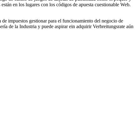
 están en los lugares con los códigos de apuesta cuestionable Web.
n de impuestos gestionar para el funcionamiento del negocio de
ería de la Industria y puede aspirar ein adquirir Verbreitungsrate aún