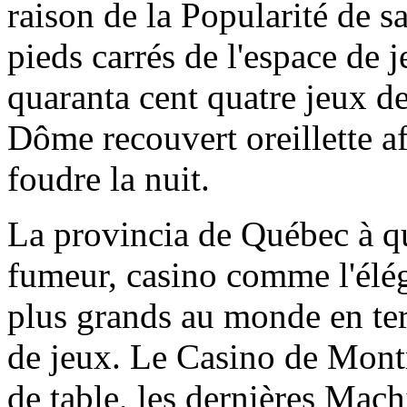
raison de la Popularité de s
pieds carrés de l'espace de 
quaranta cent quatre jeux de
Dôme recouvert oreillette af
foudre la nuit.
La provincia de Québec à qu
fumeur, casino comme l'élég
plus grands au monde en te
de jeux. Le Casino de Mont
de table, les dernières Mach