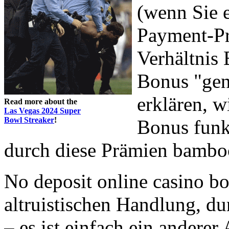
(wenn Sie 
Payment-Pr
Verhältnis 
Bonus "gena
erklären, w
Read more about the
Las Vegas 2024 Super
Bowl Streaker
!
Bonus funk
durch diese Prämien bambo
No deposit online casino bo
altruistischen Handlung, du
– es ist einfach ein anderer