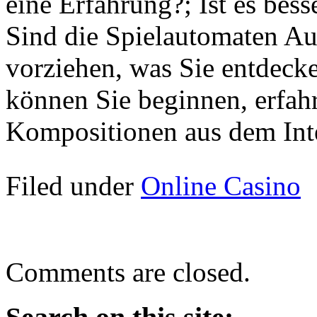
eine Erfahrung?; Ist es besse
Sind die Spielautomaten Au
vorziehen, was Sie entdecke
können Sie beginnen, erfah
Kompositionen aus dem Inte
Filed under
Online Casino
Comments are closed.