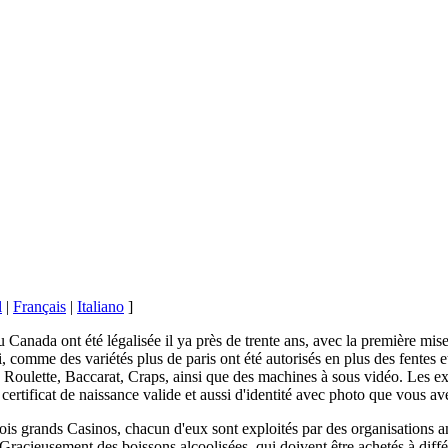
l
|
Français
|
Italiano
]
au Canada ont été légalisée il ya près de trente ans, avec la première mi
i, comme des variétés plus de paris ont été autorisés en plus des fentes
 Roulette, Baccarat, Craps, ainsi que des machines à sous vidéo. Les 
ertificat de naissance valide et aussi d'identité avec photo que vous av
rois grands Casinos, chacun d'eux sont exploités par des organisations a
 Gracieusement des boissons alcoolisées, qui doivent être achetés à diff