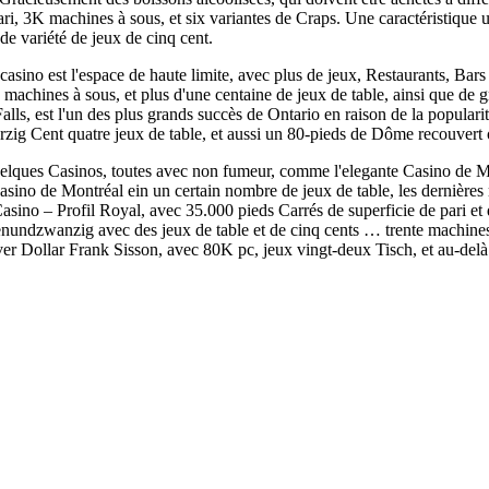
ri, 3K machines à sous, et six variantes de Craps. Une caractéristiqu
de variété de jeux de cinq cent.
 casino est l'espace de haute limite, avec plus de jeux, Restaurants, Ba
 machines à sous, et plus d'une centaine de jeux de table, ainsi que de
s, est l'un des plus grands succès de Ontario en raison de la popularité
zig Cent quatre jeux de table, et aussi un 80-pieds de Dôme recouvert ore
lques Casinos, toutes avec non fumeur, comme l'elegante Casino de Mon
sino de Montréal ein un certain nombre de jeux de table, les dernières
sino – Profil Royal, avec 35.000 pieds Carrés de superficie de pari et 
nundzwanzig avec des jeux de table et de cinq cents … trente machines 
ver Dollar Frank Sisson, avec 80K pc, jeux vingt-deux Tisch, et au-del