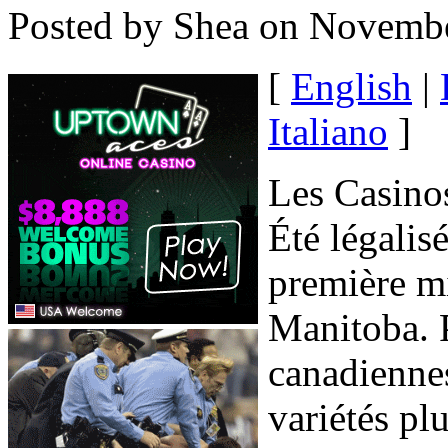
Posted by Shea on Novembe
[
English
|
Italiano
]
Les Casino
Été légalisé
première mi
Manitoba. P
canadienne
variétés pl