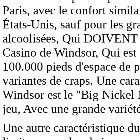
Paris, avec le confort simil
États-Unis, sauf pour les g
alcoolisées, Qui DOIVENT êt
Casino de Windsor, Qui est 
100.000 pieds d'espace de p
variantes de craps. Une car
Windsor est le "Big Nickel
jeu, Avec une grande variét
Une autre caractéristique du