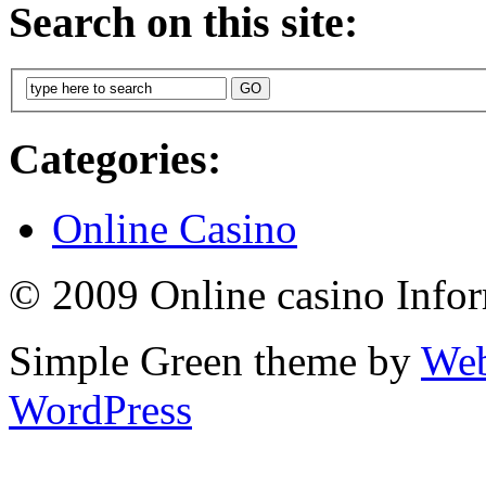
Search on this site:
Categories:
Online Casino
© 2009 Online casino Info
Simple Green theme by
Web
WordPress